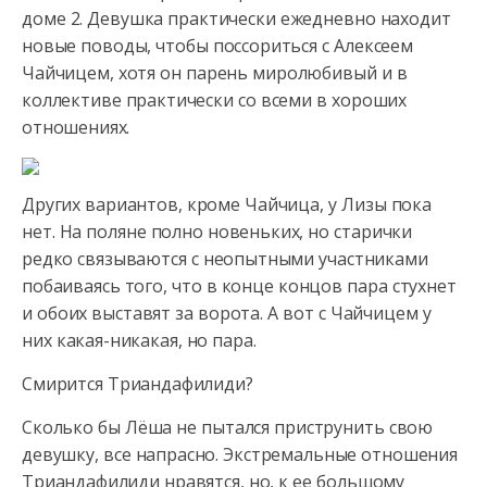
доме 2. Девушка практически ежедневно находит
новые поводы, чтобы поссориться с Алексеем
Чайчицем, хотя он парень миролюбивый
и в
коллективе практически со всеми в хороших
отношениях.
Других вариантов, кроме Чайчица, у Лизы пока
нет. На поляне полно новеньких, но старички
редко связываются с неопытными участниками
побаиваясь того, что в конце концов пара стухнет
и обоих выставят за ворота. А вот с Чайчицем у
них какая-никакая, но пара.
Смирится Триандафилиди?
Сколько бы Лёша не пытался приструнить свою
девушку, все напрасно. Экстремальные отношения
Триандафилиди нравятся, но, к ее большому