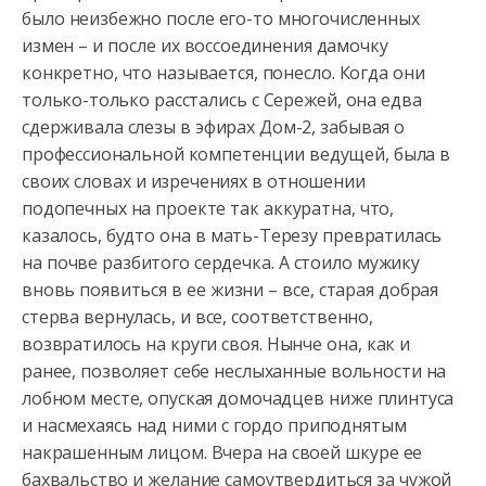
было неизбежно после его-то многочисленных
измен – и после их воссоединения дамочку
конкретно, что называется,
понесло. Когда они
только-только расстались с Сережей, она едва
сдерживала слезы в эфирах Дом-2, забывая о
профессиональной компетенции ведущей, была в
своих словах и изречениях в отношении
подопечных на проекте так аккуратна, что,
казалось, будто она в мать-Терезу превратилась
на почве разбитого сердечка. А стоило мужику
вновь появиться в ее жизни – все, старая добрая
стерва вернулась, и все, соответственно,
возвратилось на круги своя. Нынче она, как и
ранее, позволяет себе неслыханные вольности на
лобном месте, опуская домочадцев ниже плинтуса
и насмехаясь над ними с гордо приподнятым
накрашенным лицом. Вчера на своей шкуре ее
бахвальство и желание самоутвердиться за чужой