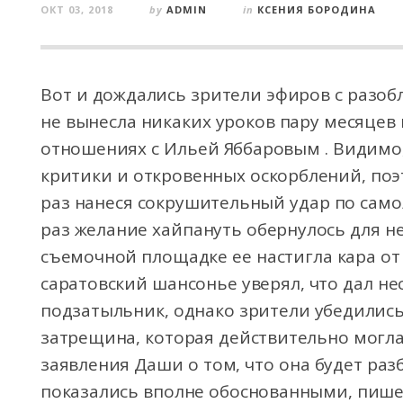
ОКТ 03, 2018
by
ADMIN
in
КСЕНИЯ БОРОДИНА
Вот и дождались зрители эфиров с разоб
не вынесла никаких уроков пару месяцев 
отношениях с Ильей Яббаровым . Видимо,
критики и откровенных оскорблений, поэт
раз нанеся сокрушительный удар по само
раз желание хайпануть обернулось для н
съемочной площадке ее настигла кара от 
саратовский шансонье уверял, что дал н
подзатыльник, однако зрители убедились
затрещина, которая действительно могла
заявления Даши о том, что она будет раз
показались вполне обоснованными, пишет