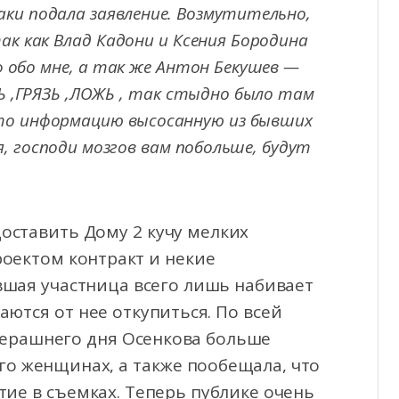
таки подала заявление. Возмутительно,
так как Влад Кадони и Ксения Бородина
 обо мне, а так же Антон Бекушев —
Ь ,ГРЯЗЬ ,ЛОЖЬ , так стыдно было там
-то информацию высосанную из бывших
 господи мозгов вам побольше, будут
доставить Дому 2 кучу мелких
роектом контракт и некие
ывшая участница всего лишь набивает
аются от нее откупиться. По всей
черашнего дня Осенкова больше
его женщинах, а также пообещала, что
тие в съемках. Теперь публике очень