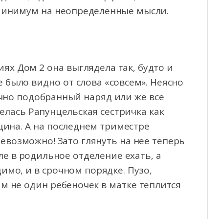
 минимум на неопределенные мысли.
иях Дом 2 она выглядела так, будто и
е было видно от слова «совсем». Неясно
ачно подобранный наряд или же все
елась Рапунцельская сестричка как
щина. А на последнем триместре
невозможно! Зато глянуть на нее теперь
але в родильное отделение ехать, а
имо, и в срочном порядке. Пузо,
ам не один ребеночек в матке теплится