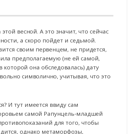
этой весной. А это значит, что сейчас
ности, а скоро пойдет и седьмой.
зится
своим первенцем, не придется,
вила предполагаемую (не ей самой,
в которой она обследовалась) дату
овольно символично, учитывая, что это
ся? И тут имеется ввиду сам
здоровьем самой Рапунцель-младшей
 противопоказаний для того, чтобы
идится, однако метаморфозы,