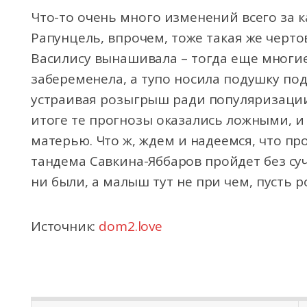
Что-то очень много изменений всего за ка
Рапунцель, впрочем, тоже такая же черт
Василису вынашивала – тогда еще многие
забеременела, а тупо носила подушку по
устраивая розыгрыш ради популяризации
итоге те прогнозы оказались ложными, и
матерью. Что ж, ждем и надеемся, что п
тандема Савкина-Яббаров пройдет без су
ни были, а малыш тут не при чем, пусть 
Источник:
dom2.love