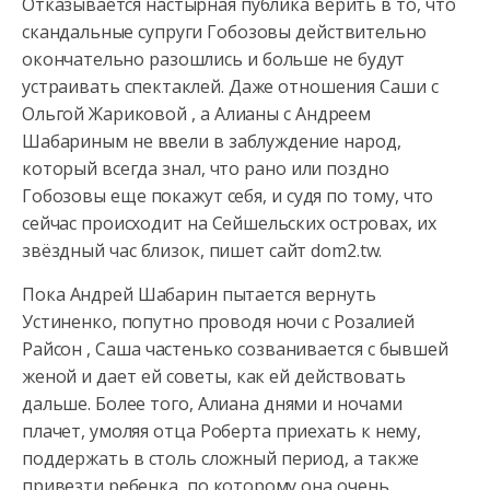
Отказывается настырная публика верить в то, что
скандальные супруги Гобозовы действительно
окончательно разошлись и больше не будут
устраивать спектаклей. Даже отношения Саши с
Ольгой Жариковой
, а Алианы с Андреем
Шабариным не ввели в заблуждение народ,
который всегда знал, что рано или поздно
Гобозовы еще покажут себя, и судя по тому, что
сейчас происходит на Сейшельских островах, их
звёздный час близок, пишет сайт dom2.tw.
Пока Андрей Шабарин пытается вернуть
Устиненко, попутно проводя ночи с Розалией
Райсон , Саша частенько созванивается с бывшей
женой и дает ей советы, как ей действовать
дальше. Более того, Алиана днями и ночами
плачет, умоляя отца Роберта приехать к нему,
поддержать в столь сложный период, а также
привезти ребенка, по которому она очень