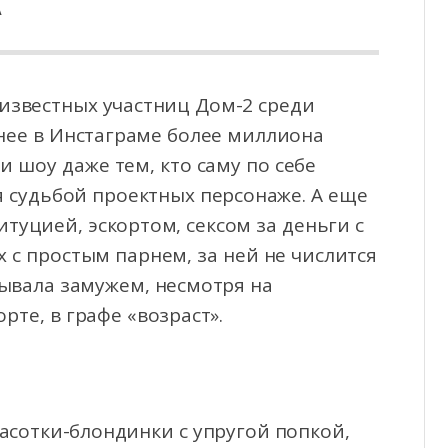
А
известных участниц Дом-2 среди
нее в Инстаграме более миллиона
и шоу даже тем,
кто саму по себе
я судьбой проектных персонаже. А еще
итуцией, эскортом, сексом за деньги с
 с простым парнем, за ней не числится
обывала замужем, несмотря на
те, в графе «возраст».
асотки-блондинки с упругой попкой,