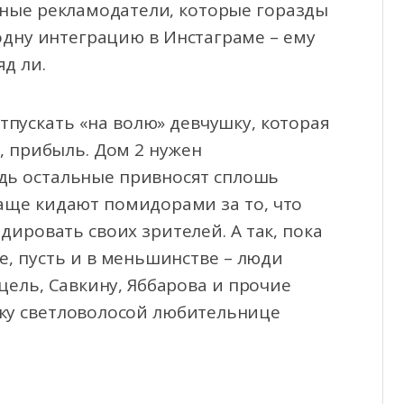
ожные рекламодатели, которые горазды
одну интеграцию в Инстаграме – ему
д ли.
тпускать «на волю» девчушку, которая
, прибыль. Дом 2 нужен
едь остальные привносят сплошь
чаще кидают помидорами за то, что
дировать своих зрителей. А так, пока
, пусть и в меньшинстве – люди
нцель, Савкину, Яббарова и прочие
вку светловолосой любительнице