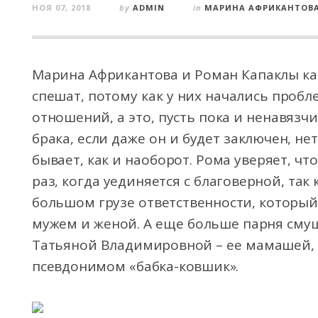
НОЯ 07, 2018
by
ADMIN
in
МАРИНА АФРИКАНТОВ
Марина Африкантова и Роман Капаклы как
спешат, потому как у них начались пробл
отношений, а это, пусть пока и ненавязчи
брака, если даже он и будет заключен, нет
бывает, как и наоборот. Рома уверяет, чт
раз, когда уединяется с благоверной, та
большом грузе ответственности, который 
мужем и женой. А еще больше парня сму
Татьяной Владимировной – ее мамашей, 
псевдонимом «бабка-ковшик».