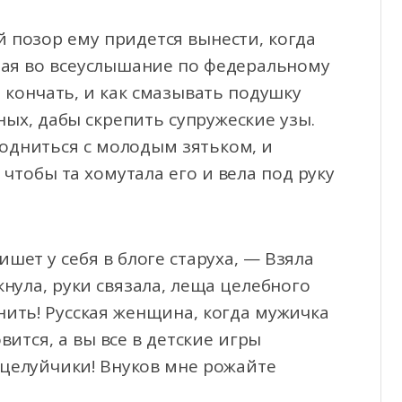
й позор ему придется вынести, когда
орая во всеуслышание по федеральному
 кончать, и как смазывать подушку
ых, дабы скрепить супружеские узы.
сродниться с молодым зятьком, и
 чтобы та хомутала его и вела под руку
шет у себя в блоге старуха, — Взяла
кнула, руки связала, леща целебного
енить! Русская женщина, когда мужичка
вится, а вы все в детские игры
оцелуйчики! Внуков мне рожайте