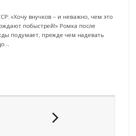
Р: «Хочу внучков – и неважно, чем это
рождают побыстрей!» Ромка после
жды подумает, прежде чем надевать
цо…