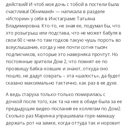
действий! И чтоб моя дочь с тобой в постели была
счастлива! Обнимаю!» — написала в разделе
«Истории» у себя в Инстаграме Татьяна
Владимировна. Кто-то, не зная ее, подумал бы, что
это розыгрыш или подстава, что не может бабуля в
свои 60 с чем-то там годков такую чушь пороть во
всеуслышание, когда у нее почти сотня тысяч
подписчиков, которые это наверняка прочтут. Но
постоянные зрители Дом 2, что помнят ее по
прозвищу бабка-ковшик и знают, откуда оно
пошло, не дадут соврать – эта «шалость», да будет
сказано максимально тактично, как раз в ее духе.
А ведь старуха только-только помирилась с
дочкой после того, как та на нее в обиде была за ее
предыдущие видео-послания ее коллегам по Дом2.
Сколько раз Маринка упрашивала горе-мамашу
держать рот на замке, когда оттуда так и норовит