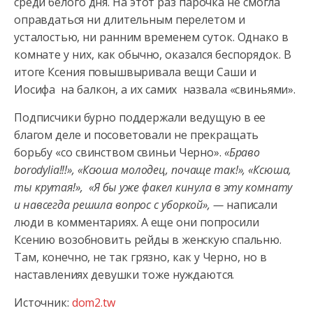
среди белого дня. На этот раз парочка не смогла
оправдаться ни длительным перелетом и
усталостью, ни ранним временем суток. Однако в
комнате у них, как обычно, оказался беспорядок. В
итоге Ксения повышвыривала вещи Саши и
Иосифа на балкон, а их самих назвала «свиньями».
Подписчики бурно поддержали ведущую в ее
благом деле и посоветовали не прекращать
борьбу «со свинством свиньи Черно».
«Браво
borodylia!!!», «Ксюша молодец, почаще так!», «Ксюша,
ты крутая!», «Я бы уже факел кинула в эту комнату
и навсегда решила вопрос с уборкой», —
написали
люди в комментариях. А еще они попросили
Ксению возобновить рейды в женскую спальню.
Там, конечно, не так грязно, как у Черно, но в
наставлениях девушки тоже нуждаются.
Источник:
dom2.tw