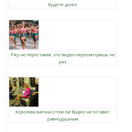
будете долго
Ржу не переставая, это видео пересмотришь не
раз
Королева вагона отожгла! Видео не оставит
равнодушным