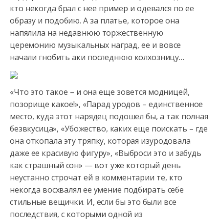
кто некогда брал с нее пример и одевался по ее
образу и подобию. А за платье, которое она
напялила на недавнюю торжественную
церемонию музыкальных наград, ее и вовсе
начали гнобить аки последнюю колхозницу…
«Что это такое – и она еще зовется модницей,
позорище какое!», «Парад уродов – единственное
место, куда этот нарядец подошел бы, а так полная
безвкусица», «Убожество, каких еще поискать – где
она откопала эту тряпку, которая изуродовала
даже ее красивую фигуру», «Выброси это и забудь
как страшный сон» — вот уже который день
неустанно строчат ей в комментарии те, кто
некогда восхвалял ее умение подбирать себе
стильные вещички. И, если бы это были все
последствия, с которыми одной из