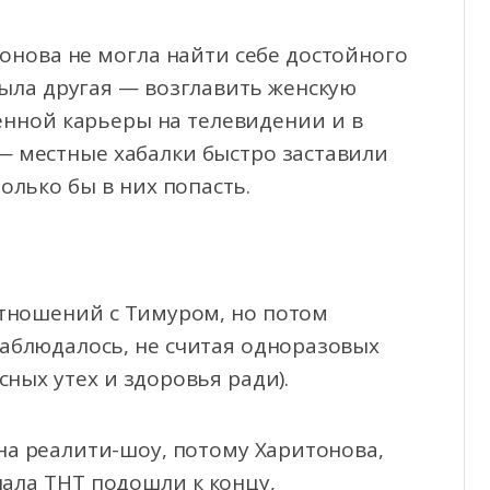
онова не могла найти себе достойного
была другая — возглавить женскую
енной карьеры
на телевидении и в
 — местные хабалки быстро заставили
только бы в них попасть.
тношений с Тимуром, но потом
аблюдалось, не считая одноразовых
сных утех и здоровья ради).
на реалити-шоу, потому Харитонова,
нала ТНТ подошли к концу,