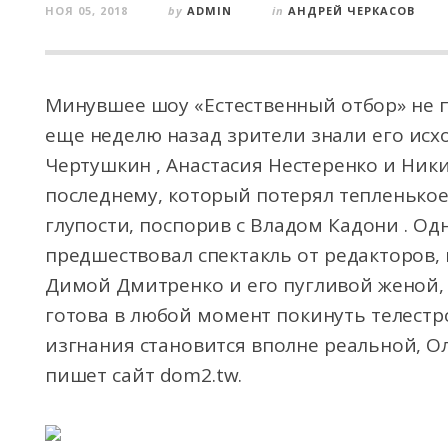
НОЯ 05, 2018
by
ADMIN
in
АНДРЕЙ ЧЕРКАСОВ
Минувшее шоу «Естественный отбор» не 
еще неделю назад зрители знали его исх
Чертушкин , Анастасия Нестеренко и Ни
последнему, который потерял тепленькое
глупости, поспорив с Владом Кадони . Од
предшествовал спектакль от редакторов,
Димой Дмитренко и его пугливой женой, 
готова в любой момент покинуть телестро
изгнания становится вполне реальной, О
пишет сайт dom2.tw.