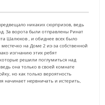
предвещало никаких сюрпризов, ведь
од. За ворота были отправлены Ринат
кита Шалюков
, и обиднее всех было
 местечко на Доме 2 из-за собственной
нако изгнанию этих ребят
 которые решили поглумиться над
ведь она только в своей комнате
йку, но как только вероятность
ля начинает нервничать и истерить,