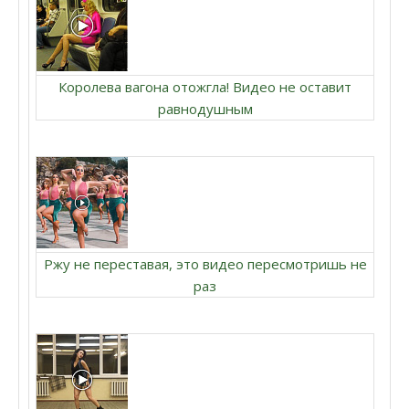
Королева вагона отожгла! Видео не оставит
равнодушным
Ржу не переставая, это видео пересмотришь не
раз