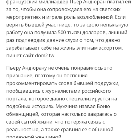
французский миллиардер Пьер Андюран платил ей
за то, чтобы она
сопровождала его на светских
мероприятиях и играла роль возлюбленной. Если
верить бывшей участнице, то за свою непыльную
работу она получила 500 тысяч долларов, лишний
раз подтвердив давние слухи о том, что давно
зарабатывает себе на жизнь элитным эскортом,
пишет сайт dom2.tw.
Пьеру Андюрану не очень понравилось это
признание, поэтому он поспешил
прокомментировать слова бывшей подружки,
пообщавшись с журналистами российского
портала, которое давно специализируется на
подобных историях. Мужчина назвал Боню
обманщицей, которая настолько завралась о
своей сытой жизни, что потеряла связь с
реальностью, а также сравнил ее с обычной
продажной женщиной.