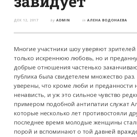
завидует
ДЕК 12, 2017
by
ADMIN
in
АЛЕНА ВОДОНАЕВА
Многие участники шоу уверяют зрителей 
только искреннюю любовь, но и преданну
добрые отношения частенько заканчиваю
публика была свидетелем множество раз.
уверены, что кроме люби и преданности н
ненависть, и уж это сильное чувство редк
примером подобной антипатии служат Але
которые несколько лет противостояли др
последнее время молодые женщины стали
порой и вспоминают о той давней вражде