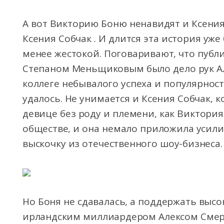
А вот Викторию Боню ненавидят и Ксения
Ксения Собчак . И длится эта история уже 
менее жестокой. Поговаривают, что публ
Степаном Меньщиковым было дело рук Але
коллеге небывалого успеха и популярност
удалось. Не унимается и Ксения Собчак, к
девице без роду и племени, как Виктория
обществе, и она немало приложила усилий
выскочку из отечественного шоу-бизнеса.
Но Боня не сдавалась, а поддержать выс
ирландским миллиардером Алексом Смерф