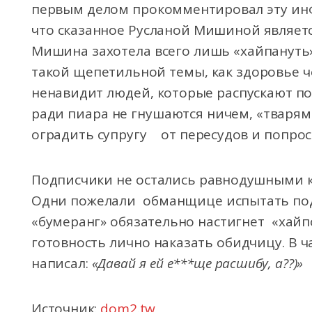
первым делом прокомментировал эту ин
что сказанное Русланой Мишиной являетс
Мишина захотела всего лишь «хайпануть»,
такой щепетильной темы, как здоровье че
ненавидит людей, которые распускают под
ради пиара не гнушаются ничем, «тварями
оградить супругу от пересудов и попрос
Подписчики не остались равнодушными 
Одни пожелали обманщице испытать подо
«бумеранг» обязательно настигнет «хайп
готовность лично наказать обидчицу. В 
написал:
«Давай я ей е***ще расшибу, а??)»
Источник:
dom2.tw