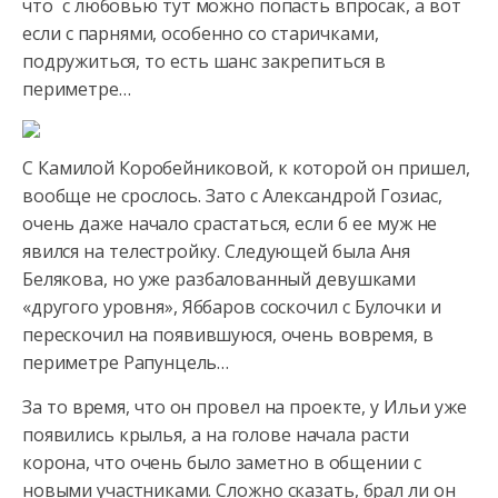
что с любовью тут можно попасть впросак, а вот
если с парнями,
особенно со старичками,
подружиться, то есть шанс закрепиться в
периметре…
С Камилой Коробейниковой, к которой он пришел,
вообще не срослось. Зато с Александрой Гозиас,
очень даже начало срастаться, если б ее муж не
явился на телестройку. Следующей была Аня
Белякова, но уже разбалованный девушками
«другого уровня», Яббаров соскочил с Булочки и
перескочил на появившуюся, очень вовремя, в
периметре Рапунцель…
За то время, что он провел на проекте, у Ильи уже
появились крылья, а на голове начала расти
корона, что очень было заметно в общении с
новыми участниками. Сложно сказать, брал ли он