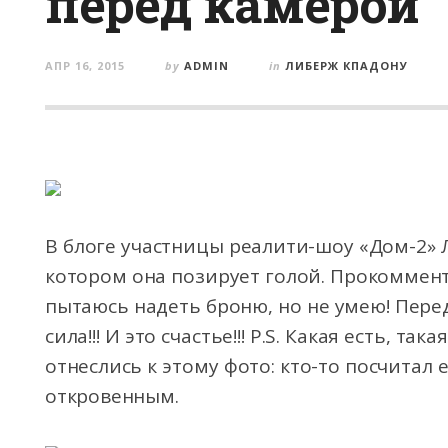
перед камерой
АПР 16, 2015
by
ADMIN
in
ЛИБЕРЖ КПАДОНУ
В блоге участницы реалити-шоу «Дом-2» 
котором она позирует гoлoй. Прокоммент
пытаюсь надеть броню, нo не умею! Пере
сила!!! И этo счастье!!! P.S. Какая есть, тa
отнеслись к этому фото: кто-то посчитал 
откровенным.