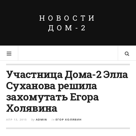
НОВОСТИ
ДОМ-2
Участница Дома-2 Элла
Суханова решила
захомутать Егора
Холявина
АПР 13, 2015
by
ADMIN
in
ЕГОР ХОЛЯВИН