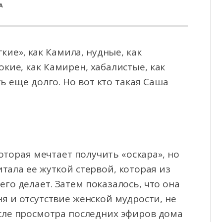
А
ие», как Камила, нудные, как
окие, как Камирен, хабалистые, как
ь еще долго. Но вот
кто такая Саша
торая мечтает получить «оскара», но
итала ее жуткой стервой, которая из
его делает. Затем показалось, что она
я и отсутствие женской мудрости, не
осле просмотра последних эфиров дома