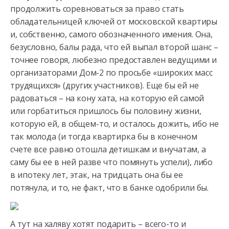
продолжить соревноваться за право стать
обладательницей ключей от московской квартиры
и, собственно, самого обозначенного
имения. Она,
безусловно, балы рада, что ей выпал второй шанс –
точнее говоря, любезно предоставлен ведущими и
организаторами Дом-2 по просьбе «широких масс
трудящихся» (других участников). Еще бы ей не
радоваться – на кону хата, на которую ей самой
или горбатиться пришлось бы половину жизни,
которую ей, в общем-то, и осталось дожить, ибо не
так молода (и тогда квартирка бы в конечном
счете все равно отошла детишкам и внучатам, а
саму бы ее в ней разве что помянуть успели), либо
в ипотеку лет, этак, на тридцать она бы ее
потянула, и то, не факт, что в банке одобрили бы.
А тут на халяву хотят подарить – всего-то и