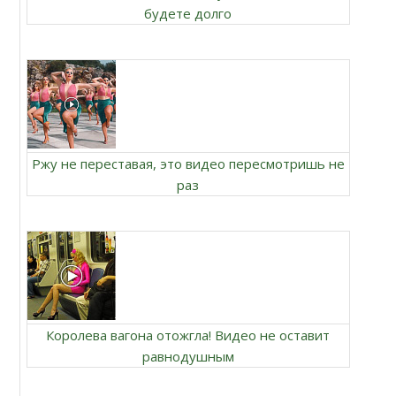
будете долго
Ржу не переставая, это видео пересмотришь не
раз
Королева вагона отожгла! Видео не оставит
равнодушным