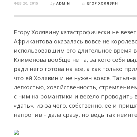
ФЕВ 20, 2015
by
ADMIN
in
ЕГОР ХОЛЯВИН
Егору Холявину катастрофически не везе
Африкантова оказалась вовсе не королев
использовавшим его длительное время в 
Клименова вообще не та, за кого себя вы
ради него готова на все, а как только пр
что ей Холявин и не нужен вовсе. Татьян
легкостью, хозяйственность, стремлением
с ним на романтики и весело проводить в
«дать», из-за чего, собственно, ее и приш
напротив – дала сразу, но ведь так неин