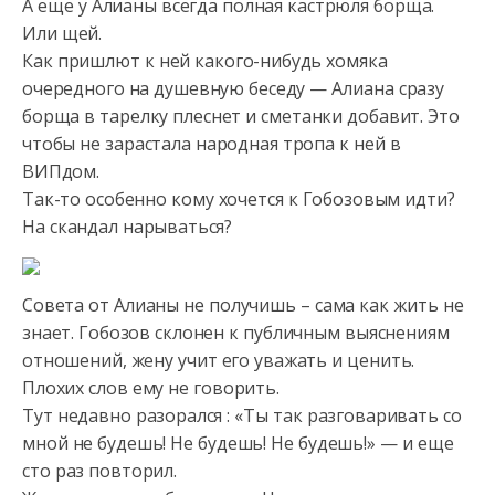
А еще у Алианы всегда полная кастрюля борща.
Или щей.
Как пришлют к ней какого-нибудь
хомяка
очередного на душевную беседу — Алиана сразу
борща в тарелку плеснет и сметанки добавит. Это
чтобы не зарастала народная тропа к ней в
ВИПдом.
Так-то особенно кому хочется к Гобозовым идти?
На скандал нарываться?
Совета от Алианы не получишь – сама как жить не
знает. Гобозов склонен к публичным выяснениям
отношений, жену учит его уважать и ценить.
Плохих слов ему не говорить.
Тут недавно разорался : «Ты так разговаривать со
мной не будешь! Не будешь! Не будешь!» — и еще
сто раз повторил.