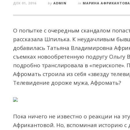
ДЕК 01, 2016
by
ADMIN
in
МАРИНА АФРИКАНТОВА
О попытке с очередным скандалом попаст
рассказала Шпилька. К неудачливым бывш
добавилась Татьяна Владимировна Африк
съемках новообретенную подругу Ольгу В
подробно транслировала в «перископе». П
Афромать строила из себя «звезду телеви
Телевидение дороже мужа, Афромать?
Пока ничего не известно о реакции на э
Африкантовой. Но, вспоминая историю с