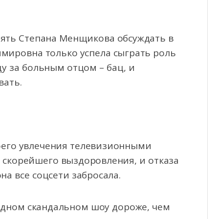
опять Степана Менщикова обсуждать в
имировна только успела сыграть роль
у за больным отцом – бац, и
вать.
воего увлечения телевизионными
 скорейшего выздоровления, и отказа
на все соцсети забросала.
едном скандальном шоу дороже, чем