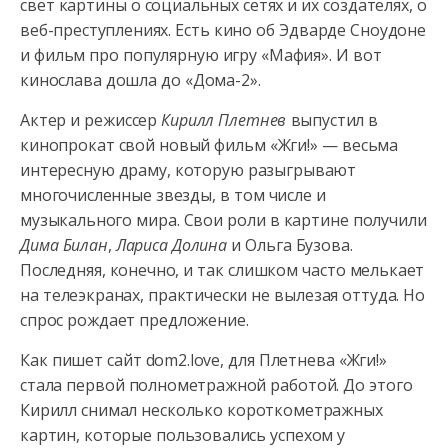
свет картины о социальных сетях и их создателях, о
веб-преступлениях.
Есть кино об Эдварде Сноудоне
и фильм про популярную игру «Мафия». И вот
кинослава дошла до «Дома-2».
Актер и режиссер
Кирилл Плетнев
выпустил в
кинопрокат свой новый фильм «Жги!» — весьма
интересную драму, которую разыгрывают
многочисленные звезды, в том числе и
музыкального мира. Свои роли в картине получили
Дима Билан
,
Лариса Долина
и Ольга Бузова.
Последняя, конечно, и так слишком часто мелькает
на телеэкранах, практически не вылезая оттуда. Но
спрос рождает предложение.
Как пишет сайт dom2.love, для Плетнева «Жги!»
стала первой полнометражной работой. До этого
Кирилл снимал несколько короткометражных
картин, которые пользовались успехом у