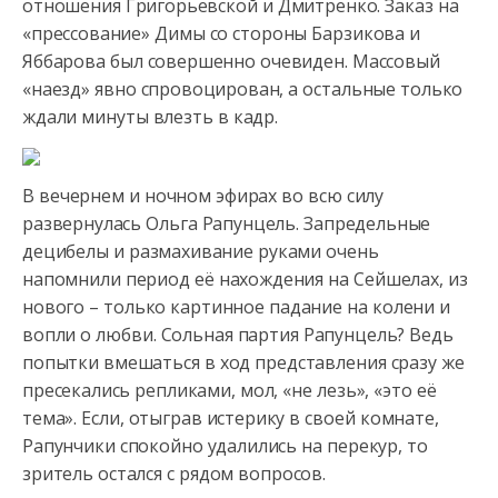
отношения Григорьевской и Дмитренко. Заказ на
«прессование» Димы
со стороны Барзикова и
Яббарова был совершенно очевиден. Массовый
«наезд» явно спровоцирован, а остальные только
ждали минуты влезть в кадр.
В вечернем и ночном эфирах во всю силу
развернулась Ольга Рапунцель. Запредельные
децибелы и размахивание руками очень
напомнили период её нахождения на Сейшелах, из
нового – только картинное падание на колени и
вопли о любви. Сольная партия Рапунцель? Ведь
попытки вмешаться в ход представления сразу же
пресекались репликами, мол, «не лезь», «это её
тема». Если, отыграв истерику в своей комнате,
Рапунчики спокойно удалились на перекур, то
зритель остался с рядом вопросов.