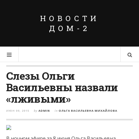
НОВОСТИ
ДОМ-2
Слезы Ольги
Васильевны назвали
«лживыми»
ИЮН 09, 2015
by
ADMIN
in
ОЛЬГА ВАСИЛЬЕВНА МИХАЙЛОВА
В ночном эфире за 8 июня Ольга Васильевна