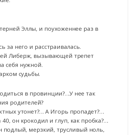
кие.
терней Эллы, и поухоженнее раз в
сь за него и расстраивалась.
ожей Либерж, вызывающей трепет
а себя нужной.
арком судьбы.
родиться в провинции?…У нее так
ния родителей?
оектных утонет?… А Игорь пропадет?…
 40, он крокодил и глуп, как пробка?…
н подлый, мерзкий, трусливый ноль,