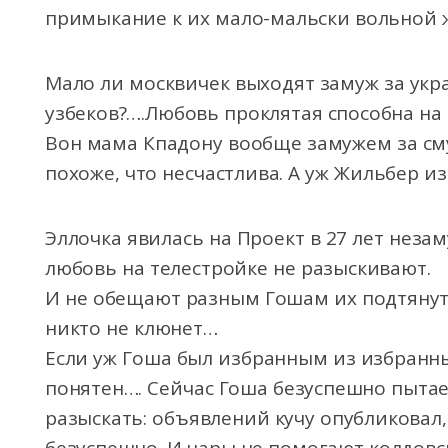
примыкание к их мало-мальски вольной 
Мало ли москвичек выходят замуж за укра
узбеков?….Любовь проклятая способна на
Вон мама Кпадону вообще замужем за см
похоже, что несчастлива. А уж Жильбер из
Эллочка явилась на Проект в 27 лет незам
любовь на телестройке не разыскивают.
И не обещают разным Гошам их подтянуть
никто не клюнет…
Если уж Гоша был избранным из избранны
понятен…. Сейчас Гоша безуспешно пытаетс
разыскать: объявлений кучу опубликовал,