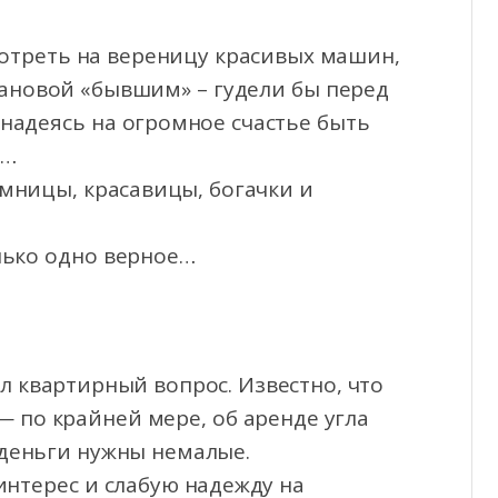
мотреть на вереницу красивых машин,
ановой «бывшим» – гудели бы перед
 надеясь на огромное
счастье быть
а…
умницы, красавицы, богачки и
лько одно верное…
л квартирный вопрос. Известно, что
— по крайней мере, об аренде угла
 деньги нужны немалые.
нтерес и слабую надежду на