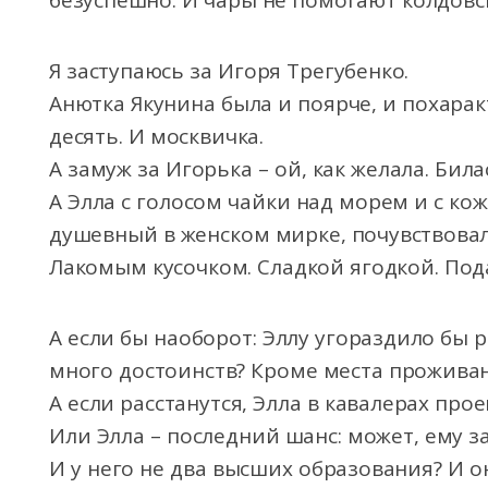
безуспешно. И чары не помогают колдовс
Я заступаюсь за Игоря Трегубенко.
Анютка Якунина была и поярче, и похарак
десять. И москвичка.
А замуж за Игорька – ой, как желала. Била
А Элла с голосом чайки над морем и с к
душевный в женском мирке, почувствовал
Лакомым кусочком. Сладкой ягодкой. Под
А если бы наоборот: Эллу угораздило бы 
много достоинств? Кроме места прожива
А если расстанутся, Элла в кавалерах пр
Или Элла – последний шанс: может, ему за
И у него не два высших образования? И о