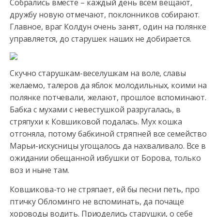
Собрались вместе – каждый день всем вещают,
дружбу новую отмечают,
поклонников собирают.
Главное, враг Колдун очень занят, один на полянке
управляется, до старушек наших не добирается.
Скучно старушкам-веселушкам на воле, славы
желаемо, талеров да яблок молодильных, коими на
полянке потчевали, желают, прошлое вспоминают.
Бабка с мухами с невестушкой разругалась, в
стряпухи к Ковшиковой подалась. Мух кошка
отгоняла, потому бабкиной стряпней все семейство
Марьи-искусницы угощалось да нахваливало. Все в
ожидании обещанной избушки от Борова, только
воз и ныне там.
Ковшикова-то не стряпает, ей бы песни петь, про
птичку Обломинго не вспоминать, да почаще
хороводы водить. Приоделись старушки, о себе