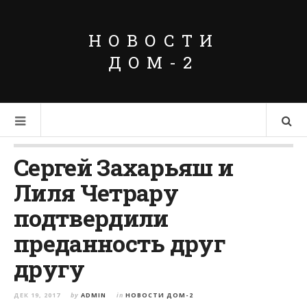
НОВОСТИ
ДОМ-2
Сергей Захарьяш и
Лиля Четрару
подтвердили
преданность друг
другу
ДЕК 19, 2017
by
ADMIN
in
НОВОСТИ ДОМ-2