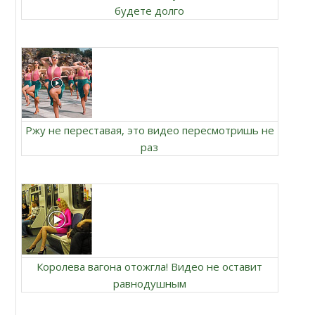
будете долго
Ржу не переставая, это видео пересмотришь не
раз
Королева вагона отожгла! Видео не оставит
равнодушным