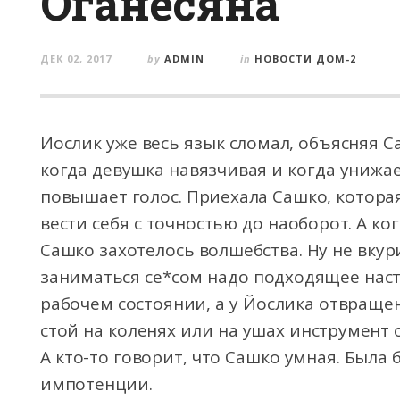
Оганесяна
ДЕК 02, 2017
by
ADMIN
in
НОВОСТИ ДОМ-2
Иослик уже весь язык сломал, объясняя С
когда девушка навязчивая и когда унижае
повышает голос. Приехала Сашко, которая
вести себя с точностью до наоборот. А ко
Сашко захотелось волшебства. Ну не вкур
заниматься се*сом надо подходящее наст
рабочем состоянии, а у Йослика отвращени
стой на коленях или на ушах инструмент о
А кто-то говорит, что Сашко умная. Была
импотенции.