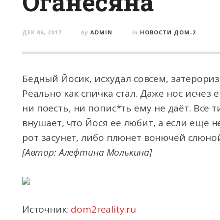
Оганесяна
ДЕК 06, 2017
by
ADMIN
in
НОВОСТИ ДОМ-2
Бедный Йосик, исхудал совсем, затерори
Реально как спичка стал. Даже нос исчез 
ни поесть, ни попис*ть ему не даёт. Все
внушает, что Йося ее любит, а если еще 
рот засунет, либо плюнет вонючей слюной
[Автор: Алефтина Молькина]
Источник:
dom2reality.ru