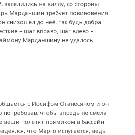
, заселились на виллу, со стороны
ерь Марданшин требует повиновения
он снизошел до неё, так будь добра
сткие – шаг вправо, шаг влево –
о Саймону Марданшину не удалось
 общается с Иосифом Оганесяном и он
о потребовав, чтобы впредь не смела
ее вещи полетят прямиком в бассейн
надеялся, что Марго испугается, ведь