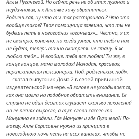
Аллы Пугачевой. Но сейчас речь не об этих пузанах и
неудачниках, я к Аллочке хочу обратиться.
Родненькая, ну что ты так расстроилась? Что это
вообще такое? Твоя помощница заявила, что ты не
будешь петь в новогодних «огоньках»… Честно, я их
не смотрю, конечно, но когда узнал, что тебя в них
не будет, теперь точно смотреть не стану. Я ж
люблю тебя… И вообще, тебя все любят! Ты же, в
конце концов, мама молодая! Молодая, красивая,
перспективная пенсионерка. Пой, родненькая, пой!»,
— сказал выпускник Дома 2 в своей привычной
издевательской манере.
«В голове не укладывается,
как она могла на подобное обратить внимание. Ее
страна не один десяток слушает, сколько поколений
на ее песнях выросло, а тут слова какого-то
Манукяна ее задели. Где Манукян и где Пугачева?! По-
моему, Алле Борисовне нужно из принципа в
новогоднюю ночь петь на всех каналах, чтобы не