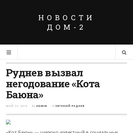
НОВОСТИ
ДОМ-2
Руднев вызвал
негодование «Кота
Баюна»
МАЙ 13, 2015
by
ADMIN
in
ЕВГЕНИЙ РУДНЕВ
«Кот Баюн» — широко известный в социальных