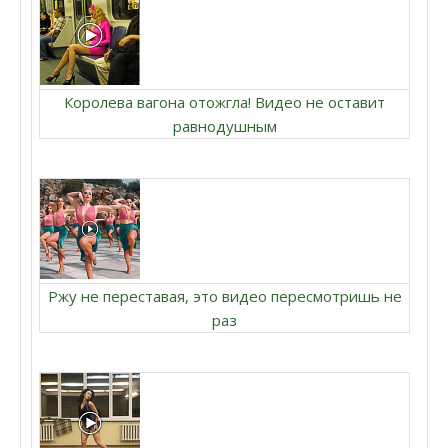
Королева вагона отожгла! Видео не оставит
равнодушным
Ржу не переставая, это видео пересмотришь не
раз