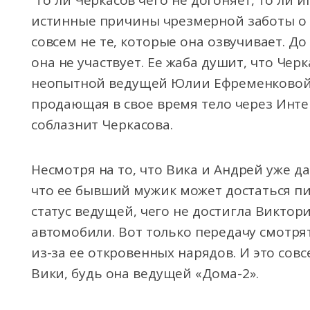
То ли Черкасов чего не догоняет, то ли 
истинные причины чрезмерной заботы о 
совсем не те, которые она озвучивает. До
она не участвует. Ее жаба душит, что Чер
неопытной ведущей Юлии Ефременковой. 
продающая в свое время тело через Инте
соблазнит Черкасова.
Несмотря на то, что Вика и Андрей уже д
что ее бывший мужик может достаться пи
статус ведущей, чего не достигла Виктор
автомобили. Вот только передачу смотрят
из-за ее откровенных нарядов. И это совс
Вики, будь она ведущей «Дома-2».