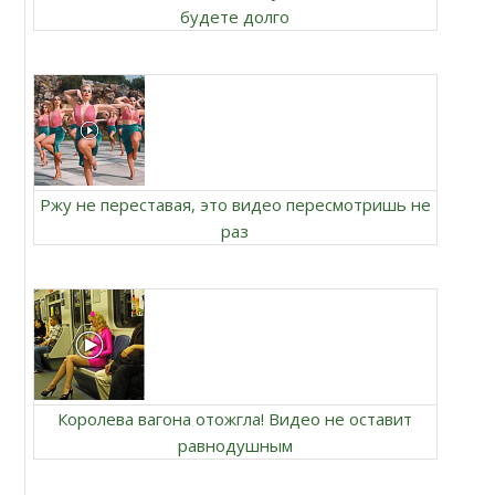
будете долго
Ржу не переставая, это видео пересмотришь не
раз
Королева вагона отожгла! Видео не оставит
равнодушным