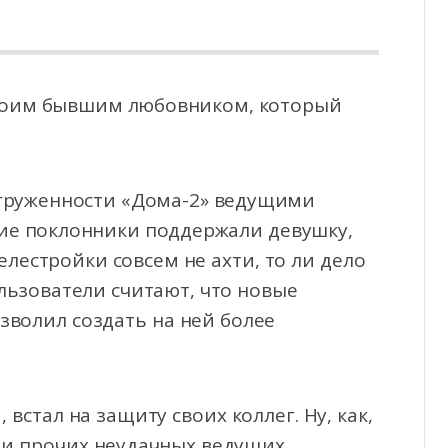
 своим бывшим любовником, который
груженности «Дома-2» ведущими
ие поклонники поддержали девушку,
елестройки совсем не ахти, то ли дело
льзователи считают, что новые
зволил создать на ней более
 встал на защиту своих коллег. Ну, как,
ди прочих неудачных ведущих,