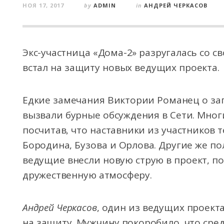
НОЯ 17, 2017
by
ADMIN
in
АНДРЕЙ ЧЕРКАСОВ
Экс-участница «Дома-2» разругалась со
встал на защиту новых ведущих проекта.
Едкие замечания Виктории Романец о за
вызвали бурные
обсуждения в Сети. Мног
посчитав, что наставники из участников т
Бородина, Бузова и Орлова. Другие же по
ведущие внесли новую струю в проект, по
дружественную атмосферу.
Андрей Черкасов
, один из ведущих проекта,
на защиту. Мужчину покоробило, что сре