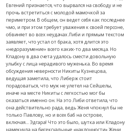
Евгений признается, что вырвался на свободу и не
прочь встретиться с молодой мамочкой за
периметром. В общем, он ведет себя как последнее
чмо, и при этом требует уважения к своей персоне,
обвиняет во всех неудачах Либи и прямым текстом
заявляет, что устал от брака, хотя длится это
«недоразумение» всего каких-то два месяца. Но
Кпадону в два счета удалось смести довольную
улыбку с лица нерадивого муженька. Во время
обсуждения неверности Никиты Кузнецова,
ведущая заметила, что Либерж стоит
порадоваться, что муж не улетел на Сейшелы,
иначе на месте Никиты с легкостью мог бы
оказаться именно он. На это Либи ответила, что
она действительно рада, ведь Женя чпокнул бы не
только Павлову, но и всех баб на острове,
включая… Эдгара! Что это было, шутка или Кпадону
намекнула на бисексуальные «наклонности» Жени