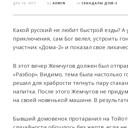
ДЕК 16, 2017
by
ADMIN
in
СКАНДАЛЫ ДОМ-2
Какой русский не любит быстрой езды? А 
приключения, сам Бог велел, устроить г
участник «Дома-2» и показал свое лихачес
В
этот вечер Жемчугов должен был отпра
«Разбор». Видимо, тема была настолько г
решил для храбрости тяпнуть пару стака
напитка. После этого Жемчугов не придум
на своей новенькой машине. В результате
Бывший домовенок протаранил на Тойоте
случайности обошлось без жертв, если не