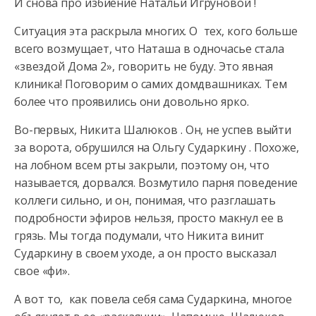
И снова про избиение Натальи Игруновой !
Ситуация эта раскрыла многих. О тех, кого больше
всего возмущает, что Наташа в одночасье стала
«звездой Дома 2», говорить не буду. Это явная
клиника!
Поговорим о самих домдвашниках. Тем
более что проявились они довольно ярко.
Во-первых, Никита Шалюков . Он, не успев выйти
за ворота, обрушился на Ольгу Сударкину . Похоже,
на лобном всем рты закрыли, поэтому он, что
называется, дорвался. Возмутило парня поведение
коллеги сильно, и он, понимая, что разглашать
подробности эфиров нельзя, просто макнул ее в
грязь. Мы тогда подумали, что Никита винит
Сударкину в своем уходе, а он просто высказал
свое «фи».
А вот то, как повела себя сама Сударкина, многое