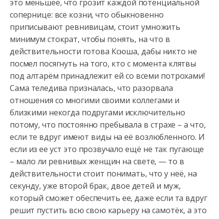
это меньшее, что грозит каждой потенциальной
сопернице: все козни, что обыкновенно
приписывают ревнивицам, стоит умножить
минимум стократ, чтобы понять, на что в
действительности готова Ксюша, дабы никто не
посмел посягнуть на того, кто с момента клятвы
под алтарём принадлежит ей со всеми потрохами!
Сама теледива призналась, что разорвала
отношения со многими своими коллегами и
близкими некогда подругами исключительно
потому, что постоянно пребывала в страхе – а что,
если те вдруг имеют виды на её возлюбленного. И
если из ее уст это прозвучало ещё не так пугающе
– мало ли ревнивых женщин на свете, — то в
действительности стоит понимать, что у неё, на
секунду, уже второй брак, двое детей и муж,
который сможет обеспечить ее, даже если та вдруг
решит пустить всю свою карьеру на самотёк, а это