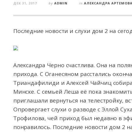
ДЕК 31, 2017
by
ADMIN
in
АЛЕКСАНДРА АРТЕМОВ
Последние новости и слухи дом 2 на сегод
Александра Черно счастлива. Она на пол
прихода. С Оганесяном расстались оконч
Триандафилиди и Алексей Чайчиц собираю
Минске. С семьей Леша её пока знакомить
приглашали вернуться на телестройку, вс
Опровергает слухи о разводе с Эллой Сух
Трофилова, чей приход был недавно в эфи
понравилось. Последние новости дом 2 на 