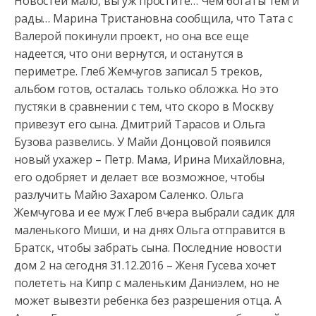
Новостей мало, вы уж простите… Чем богаты тем и
рады… Марина Тристановна сообщила, что Тата с
Валерой покинули проект, но она все еще
надеется,
что они вернутся, и останутся в
периметре. Глеб Жемчугов записал 5 треков,
альбом готов, осталась только обложка. Но это
пустяки в сравнении с тем, что скоро в Москву
привезут его сына. Дмитрий Тарасов и Ольга
Бузова развелись. У Майи Донцовой появился
новый ухажер – Петр. Мама, Ирина Михайловна,
его одобряет и делает все возможное, чтобы
разлучить Майю Захаром Саленко. Ольга
Жемчугова и ее муж Глеб вчера выбрали садик для
маленького Миши, и на днях Ольга отправится в
Братск, чтобы забрать сына. Последние новости
дом 2 на сегодня 31.12.2016 – Женя Гусева хочет
полететь на Кипр с маленьким Даниэлем, но не
может вывезти ребенка без разрешения отца. А