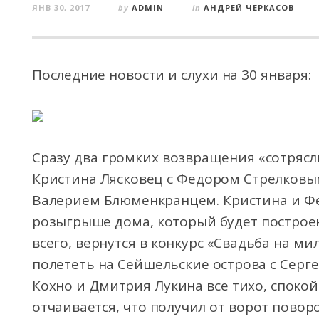
ЯНВ 30, 2017
by
ADMIN
in
АНДРЕЙ ЧЕРКАСОВ
Последние новости и слухи на 30 января:
Сразу два громких возвращения «сотрясли
Кристина Лясковец с Федором Стрелковы
Валерием Блюменкранцем. Кристина и Фе
розыгрыше дома, который будет построен 
всего, вернутся в конкурс «Свадьба на ми
полететь на Сейшельские острова с Серг
Кохно и Дмитрия Лукина все тихо, спокой
отчаивается, что получил от ворот повор