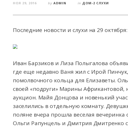
НОЯ 29, 2016
by
ADMIN
in
ДОМ-2 СЛУХИ
Последние новости и слухи на 29 октября:
Иван Барзиков и Лиза Полыгалова объяви
где еще недавно Ваня жил с Ирой Пинчук,
помолвочного кольца для Елизаветы. Оль
своей «подруги» Марины Африкантовой, н
аукцион. Майя Донцова и новенький уча
заселились в отдельную комнату. Девушке
поляне вчера прошла веселая вечеринка
Ольги Рапунцель и Дмитрия Дмитренко с