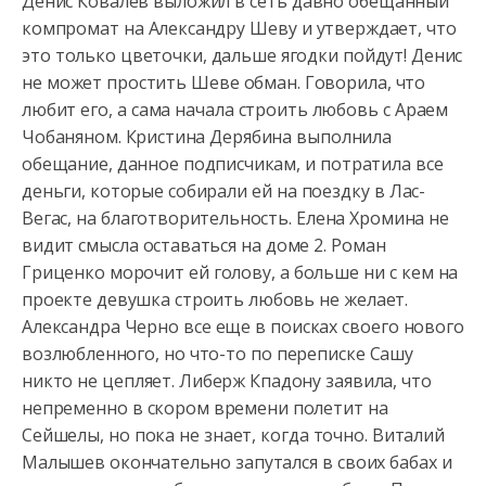
Денис Ковалев выложил в сеть давно обещанный
компромат на Александру Шеву и утверждает, что
это только цветочки, дальше ягодки пойдут! Денис
не
может простить Шеве обман. Говорила, что
любит его, а сама начала строить любовь с Араем
Чобаняном. Кристина Дерябина выполнила
обещание, данное подписчикам, и потратила все
деньги, которые собирали ей на поездку в Лас-
Вегас, на благотворительность. Елена Хромина не
видит смысла оставаться на доме 2. Роман
Гриценко морочит ей голову, а больше ни с кем на
проекте девушка строить любовь не желает.
Александра Черно все еще в поисках своего нового
возлюбленного, но что-то по переписке Сашу
никто не цепляет. Либерж Кпадону заявила, что
непременно в скором времени полетит на
Сейшелы, но пока не знает, когда точно. Виталий
Малышев окончательно запутался в своих бабах и