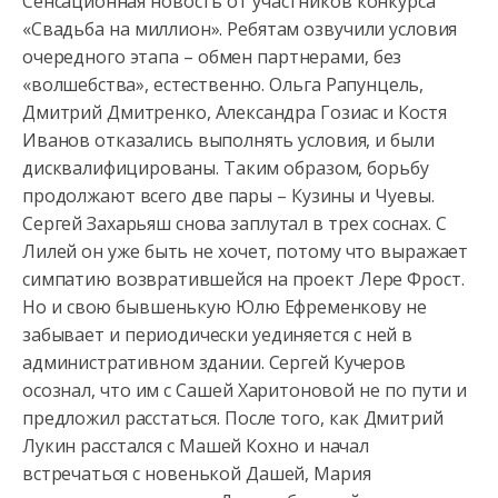
Сенсационная новость от участников конкурса
«Свадьба на миллион». Ребятам озвучили условия
очередного этапа – обмен партнерами, без
«волшебства»,
естественно. Ольга Рапунцель,
Дмитрий Дмитренко, Александра Гозиас и Костя
Иванов отказались выполнять условия, и были
дисквалифицированы. Таким образом, борьбу
продолжают всего две пары – Кузины и Чуевы.
Сергей Захарьяш снова заплутал в трех соснах. С
Лилей он уже быть не хочет, потому что выражает
симпатию возвратившейся на проект Лере Фрост.
Но и свою бывшенькую Юлю Ефременкову не
забывает и периодически уединяется с ней в
административном здании. Сергей Кучеров
осознал, что им с Сашей Харитоновой не по пути и
предложил расстаться. После того, как Дмитрий
Лукин расстался с Машей Кохно и начал
встречаться с новенькой Дашей, Мария