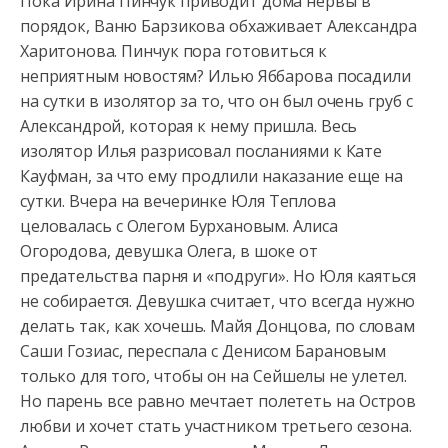
Пока Ирина Пинчук приводит дома нервы в
порядок, Ваню Барзикова обхаживает Александра
Харитонова. Пинчук пора готовиться к
неприятным новостям?
Илью Яббарова посадили
на сутки в изолятор за то, что он был очень груб с
Александрой, которая к нему пришла. Весь
изолятор Илья разрисовал посланиями к Кате
Кауфман, за что ему продлили наказание еще на
сутки. Вчера на вечеринке Юля Теплова
целовалась с Олегом Бурхановым. Алиса
Огородова, девушка Олега, в шоке от
предательства парня и «подруги». Но Юля каяться
не собирается. Девушка считает, что всегда нужно
делать так, как хочешь. Майя Донцова, по словам
Саши Гозиас, переспала с Денисом Барановым
только для того, чтобы он на Сейшелы не улетел.
Но парень все равно мечтает полететь на Остров
любви и хочет стать участником третьего сезона.