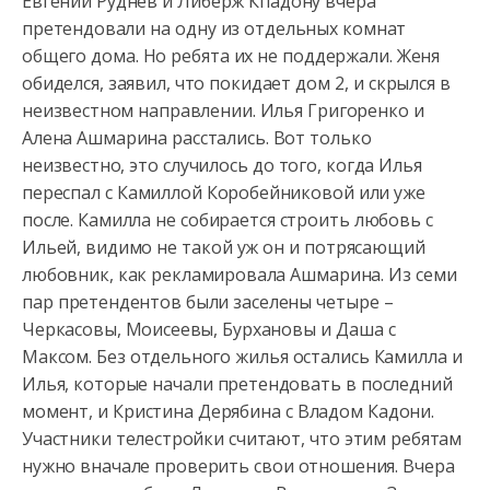
Евгений Руднев и Либерж Кпадону вчера
претендовали на одну из отдельных комнат
общего дома. Но ребята их не поддержали. Женя
обиделся, заявил,
что покидает дом 2, и скрылся в
неизвестном направлении. Илья Григоренко и
Алена Ашмарина расстались. Вот только
неизвестно, это случилось до того, когда Илья
переспал с Камиллой Коробейниковой или уже
после. Камилла не собирается строить любовь с
Ильей, видимо не такой уж он и потрясающий
любовник, как рекламировала Ашмарина. Из семи
пар претендентов были заселены четыре –
Черкасовы, Моисеевы, Бурхановы и Даша с
Максом. Без отдельного жилья остались Камилла и
Илья, которые начали претендовать в последний
момент, и Кристина Дерябина с Владом Кадони.
Участники телестройки считают, что этим ребятам
нужно вначале проверить свои отношения. Вчера